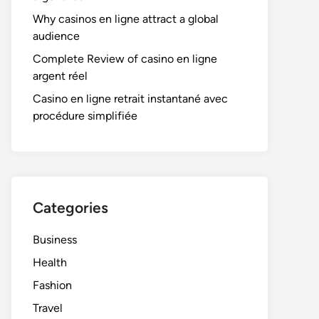
Why casinos en ligne attract a global
audience
Complete Review of casino en ligne
argent réel
Casino en ligne retrait instantané avec
procédure simplifiée
Categories
Business
Health
Fashion
Travel