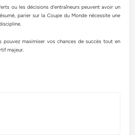
erts ou les décisions d’entraîneurs peuvent avoir un
 résumé, parier sur la Coupe du Monde nécessite une
iscipline.
s pouvez maximiser vos chances de succès tout en
tif majeur.