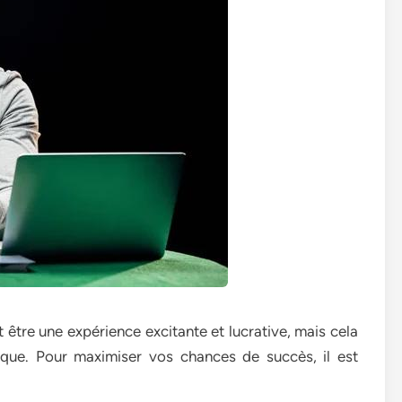
 être une expérience excitante et lucrative, mais cela
ique. Pour maximiser vos chances de succès, il est