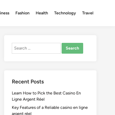
iness
Fashion
Health
Technology
Travel
Search
for:
Recent Posts
Learn How to Pick the Best Casino En
Ligne Argent Réel
Key Features of a Reliable casino en ligne
argent réel