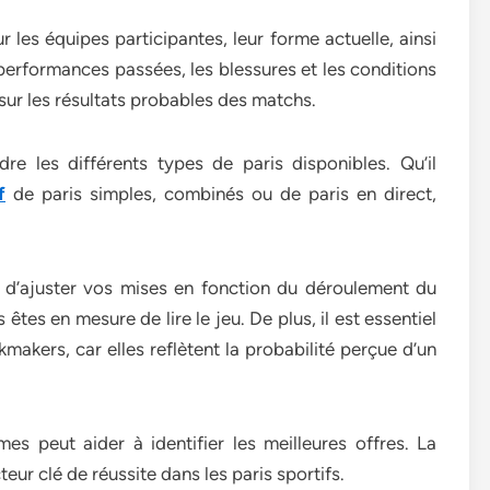
ur les équipes participantes, leur forme actuelle, ainsi
 performances passées, les blessures et les conditions
 sur les résultats probables des matchs.
e les différents types de paris disponibles. Qu’il
f
de paris simples, combinés ou de paris en direct,
.
t d’ajuster vos mises en fonction du déroulement du
êtes en mesure de lire le jeu. De plus, il est essentiel
makers, car elles reflètent la probabilité perçue d’un
es peut aider à identifier les meilleures offres. La
eur clé de réussite dans les paris sportifs.