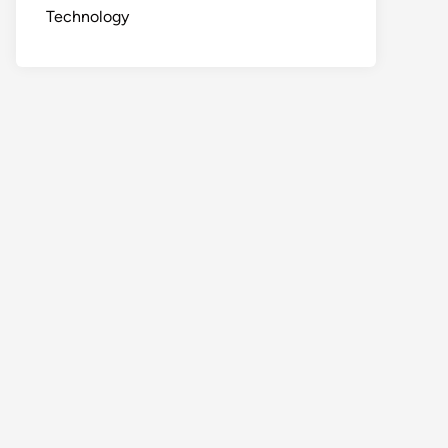
Technology