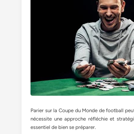
Parier sur la Coupe du Monde de football peut
nécessite une approche réfléchie et stratég
essentiel de bien se préparer.