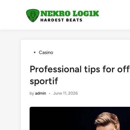
Skip
to
content
Posted
Casino
in
Professional tips for o
sportif
by
admin
•
June 11, 2026