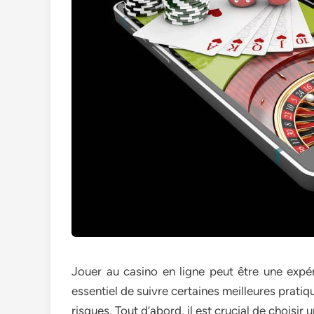
Jouer au casino en ligne peut être une expéri
essentiel de suivre certaines meilleures pratiq
risques. Tout d’abord, il est crucial de choisir 