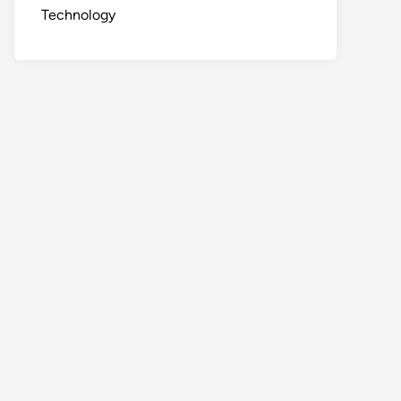
Technology