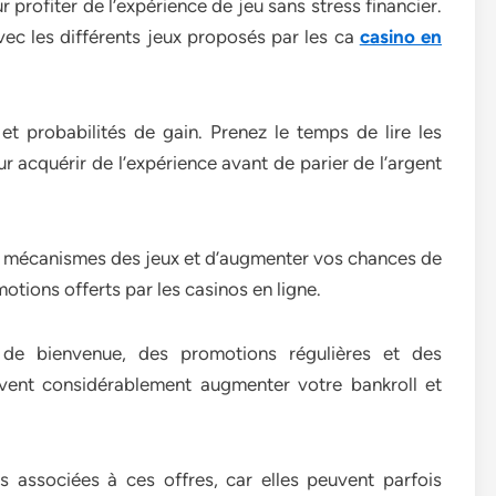
 profiter de l’expérience de jeu sans stress financier.
avec les différents jeux proposés par les ca
casino en
et probabilités de gain. Prenez le temps de lire les
ur acquérir de l’expérience avant de parier de l’argent
 mécanismes des jeux et d’augmenter vos chances de
motions offerts par les casinos en ligne.
e bienvenue, des promotions régulières et des
vent considérablement augmenter votre bankroll et
ns associées à ces offres, car elles peuvent parfois