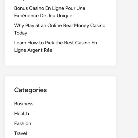
Bonus Casino En Ligne Pour Une
Expérience De Jeu Unique
Why Play at an Online Real Money Casino
Today
Learn How to Pick the Best Casino En
Ligne Argent Réel
Categories
Business
Health
Fashion
Travel