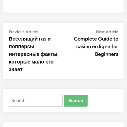
Post
Previous
Nex
Previous Article
Next Article
article:
artic
Веселящий газ и
Complete Guide to
navigation
попперсы:
casino en ligne for
интересные факты,
Beginners
которые мало кто
знает
Search
for: