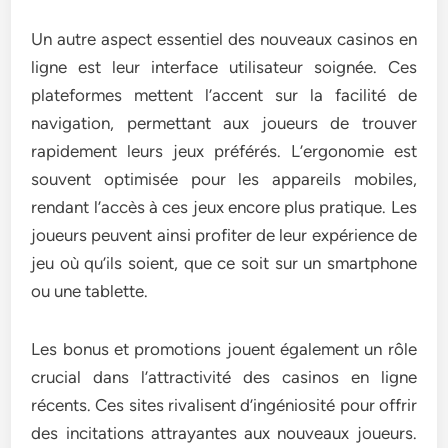
Un autre aspect essentiel des nouveaux casinos en
ligne est leur interface utilisateur soignée. Ces
plateformes mettent l’accent sur la facilité de
navigation, permettant aux joueurs de trouver
rapidement leurs jeux préférés. L’ergonomie est
souvent optimisée pour les appareils mobiles,
rendant l’accès à ces jeux encore plus pratique. Les
joueurs peuvent ainsi profiter de leur expérience de
jeu où qu’ils soient, que ce soit sur un smartphone
ou une tablette.
Les bonus et promotions jouent également un rôle
crucial dans l’attractivité des casinos en ligne
récents. Ces sites rivalisent d’ingéniosité pour offrir
des incitations attrayantes aux nouveaux joueurs.