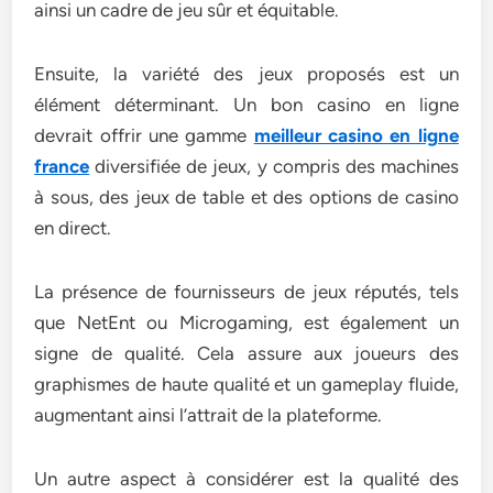
ainsi un cadre de jeu sûr et équitable.
Ensuite, la variété des jeux proposés est un
élément déterminant. Un bon casino en ligne
devrait offrir une gamme
meilleur casino en ligne
france
diversifiée de jeux, y compris des machines
à sous, des jeux de table et des options de casino
en direct.
La présence de fournisseurs de jeux réputés, tels
que NetEnt ou Microgaming, est également un
signe de qualité. Cela assure aux joueurs des
graphismes de haute qualité et un gameplay fluide,
augmentant ainsi l’attrait de la plateforme.
Un autre aspect à considérer est la qualité des