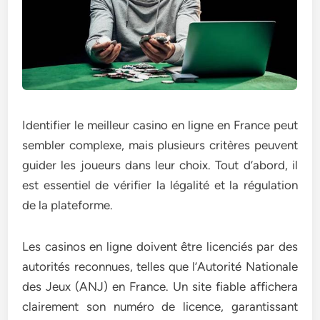
Identifier le meilleur casino en ligne en France peut
sembler complexe, mais plusieurs critères peuvent
guider les joueurs dans leur choix. Tout d’abord, il
est essentiel de vérifier la légalité et la régulation
de la plateforme.
Les casinos en ligne doivent être licenciés par des
autorités reconnues, telles que l’Autorité Nationale
des Jeux (ANJ) en France. Un site fiable affichera
clairement son numéro de licence, garantissant