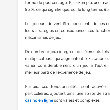
forme de pourcentage. Par exemple, une machi
95 %, ce qui signifie que, sur le long terme, 9
Les joueurs doivent être conscients de ces c
leurs stratégies en conséquence. Les fonction
mécanismes de jeu.
De nombreux jeux intègrent des éléments tels 
multiplicateurs, qui augmentent l’excitation et
varier considérablement d’un jeu à l’autre, 
meilleur parti de l’expérience de jeu.
Parfois, ces fonctionnalités sont activé
particulières, ajoutant ainsi une strate de s
casino en ligne
sont variés et complexes.