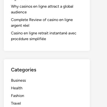
Why casinos en ligne attract a global
audience
Complete Review of casino en ligne
argent réel
Casino en ligne retrait instantané avec
procédure simplifiée
Categories
Business
Health
Fashion
Travel