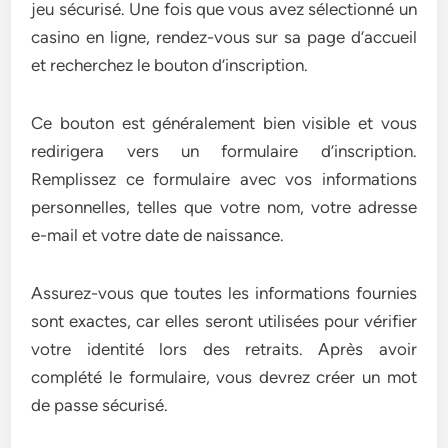
jeu sécurisé. Une fois que vous avez sélectionné un
casino en ligne, rendez-vous sur sa page d’accueil
et recherchez le bouton d’inscription.
Ce bouton est généralement bien visible et vous
redirigera vers un formulaire d’inscription.
Remplissez ce formulaire avec vos informations
personnelles, telles que votre nom, votre adresse
e-mail et votre date de naissance.
Assurez-vous que toutes les informations fournies
sont exactes, car elles seront utilisées pour vérifier
votre identité lors des retraits. Après avoir
complété le formulaire, vous devrez créer un mot
de passe sécurisé.