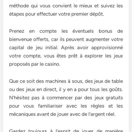
méthode qui vous convient le mieux et suivez les
étapes pour effectuer votre premier dépôt.
Prenez en compte les éventuels bonus de
bienvenue offerts, car ils peuvent augmenter votre
capital de jeu initial. Après avoir approvisionné
votre compte, vous êtes prêt à explorer les jeux
proposés par le casino.
Que ce soit des machines à sous, des jeux de table
ou des jeux en direct, il y en a pour tous les goûts.
N’hésitez pas à commencer par des jeux gratuits
pour vous familiariser avec les règles et les
mécaniques avant de jouer avec de l’argent réel.
Gardez toujours à l’esprit de jouer de manière