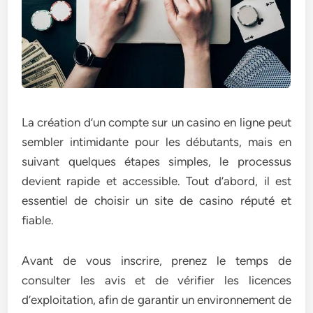
La création d’un compte sur un casino en ligne peut
sembler intimidante pour les débutants, mais en
suivant quelques étapes simples, le processus
devient rapide et accessible. Tout d’abord, il est
essentiel de choisir un site de casino réputé et
fiable.
Avant de vous inscrire, prenez le temps de
consulter les avis et de vérifier les licences
d’exploitation, afin de garantir un environnement de