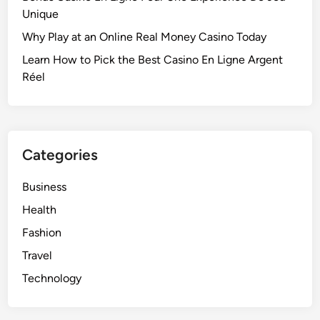
Unique
Why Play at an Online Real Money Casino Today
Learn How to Pick the Best Casino En Ligne Argent
Réel
Categories
Business
Health
Fashion
Travel
Technology