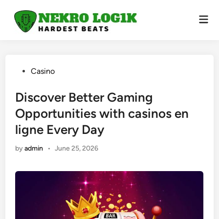
Skip
to
Mai
Men
content
Posted
Casino
in
Discover Better Gaming
Opportunities with casinos en
ligne Every Day
by
admin
•
June 25, 2026