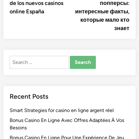
de los nuevos casinos
попперсы:
online España
интересные факты,
которые мало кто
знает
Search
for:
Recent Posts
Smart Strategies for casino en ligne argent réel
Bonus Casino En Ligne Avec Offres Adaptées À Vos
Besoins
Bonus Casino En Ligne Pour Une Expérience De Jeu