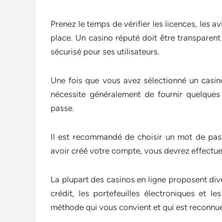
Prenez le temps de vérifier les licences, les a
place. Un casino réputé doit être transparent
sécurisé pour ses utilisateurs.
Une fois que vous avez sélectionné un casino
nécessite généralement de fournir quelques
passe.
Il est recommandé de choisir un mot de pas
avoir créé votre compte, vous devrez effectu
La plupart des casinos en ligne proposent di
crédit, les portefeuilles électroniques et l
méthode qui vous convient et qui est reconnue