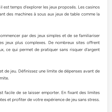
il est temps d’explorer les jeux proposés. Les casinos
lant des machines à sous aux jeux de table comme la
 commencer par des jeux simples et de se familiariser
des jeux plus complexes. De nombreux sites offrent
ux, ce qui permet de pratiquer sans risquer d’argent
t de jeu. Définissez une limite de dépenses avant de
mite.
 est facile de se laisser emporter. En fixant des limites
tes et profiter de votre expérience de jeu sans stress.