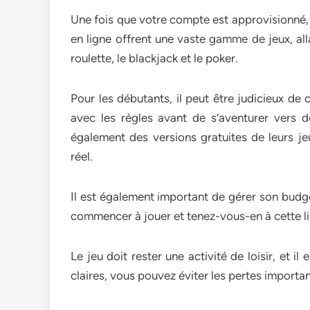
Une fois que votre compte est approvisionné, 
en ligne offrent une vaste gamme de jeux, al
roulette, le blackjack et le poker.
Pour les débutants, il peut être judicieux de
avec les règles avant de s’aventurer vers 
également des versions gratuites de leurs je
réel.
Il est également important de gérer son budge
commencer à jouer et tenez-vous-en à cette li
Le jeu doit rester une activité de loisir, et il
claires, vous pouvez éviter les pertes importan