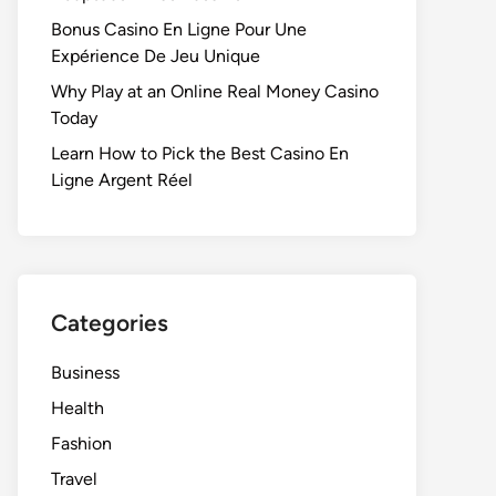
Bonus Casino En Ligne Pour Une
Expérience De Jeu Unique
Why Play at an Online Real Money Casino
Today
Learn How to Pick the Best Casino En
Ligne Argent Réel
Categories
Business
Health
Fashion
Travel