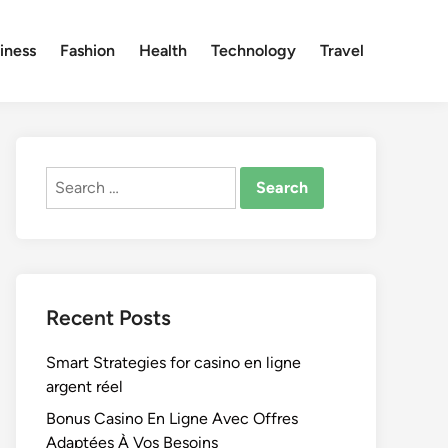
iness
Fashion
Health
Technology
Travel
Search
for:
Recent Posts
Smart Strategies for casino en ligne
argent réel
Bonus Casino En Ligne Avec Offres
Adaptées À Vos Besoins