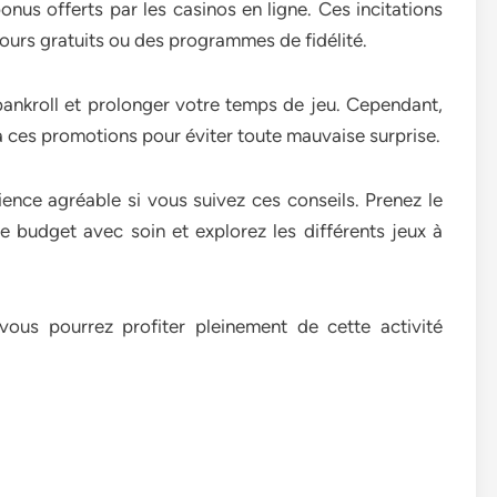
onus offerts par les casinos en ligne. Ces incitations
ours gratuits ou des programmes de fidélité.
bankroll et prolonger votre temps de jeu. Cependant,
à ces promotions pour éviter toute mauvaise surprise.
ence agréable si vous suivez ces conseils. Prenez le
e budget avec soin et explorez les différents jeux à
ous pourrez profiter pleinement de cette activité