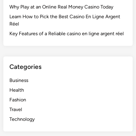
Why Play at an Online Real Money Casino Today
Learn How to Pick the Best Casino En Ligne Argent
Réel
Key Features of a Reliable casino en ligne argent réel
Categories
Business
Health
Fashion
Travel
Technology