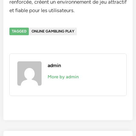
renforcée, créent un environnement de jeu attractif
et fiable pour les utilisateurs.
TAGGED
ONLINE GAMBLING PLAY
admin
More by admin