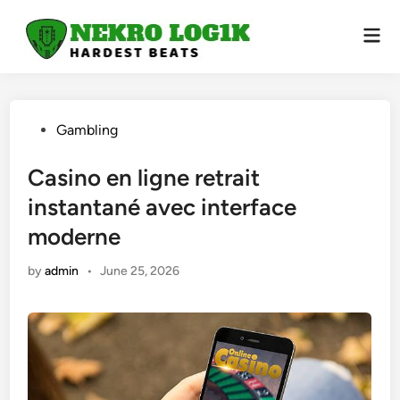
Skip
to
Mai
Men
content
Posted
Gambling
in
Casino en ligne retrait
instantané avec interface
moderne
by
admin
•
June 25, 2026