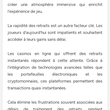
créer une atmosphère immersive qui enrichit
l’expérience de jeu.
La rapidité des retraits est un autre facteur clé. Les
joueurs d’aujourd’hui sont impatients et souhaitent
accéder à leurs gains sans délai.
Les casinos en ligne qui offrent des retraits
instantanés répondent à cette attente. Grâce à
l’intégration de technologies avancées telles que
les portefeuilles électroniques et les
cryptomonnaies, ces plateformes permettent des
transactions quasi instantanées.
Cela élimine les frustrations souvent associées aux
délais de traitement des retraits, rendant