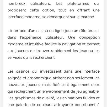
nombreux utilisateurs. Les plateformes qui
proposent cette option, tout en offrant une
interface moderne, se démarquent sur le marché.
L’interface d’un casino en ligne joue un rôle crucial
dans l’expérience utilisateur. Une conception
moderne et intuitive facilite la navigation et permet
aux joueurs de trouver rapidement les jeux ou les
services qu’ils recherchent.
Les casinos qui investissent dans une interface
soignée et ergonomique attirent non seulement les
nouveaux joueurs, mais fidélisent également ceux
qui recherchent un environnement de jeu agréable.
Les graphismes de qualité, les animations fluides et
une palette de couleurs attrayante contribuent à