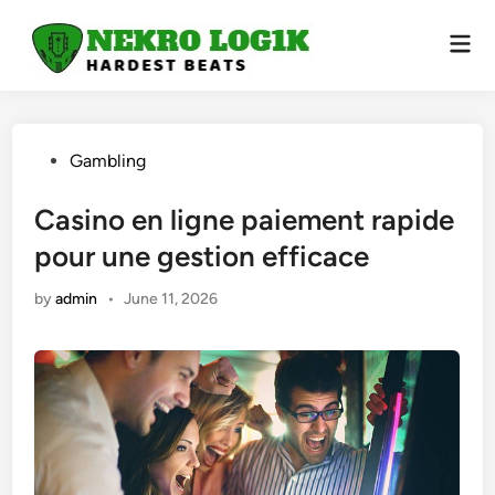
Skip
to
Mai
Men
content
Posted
Gambling
in
Casino en ligne paiement rapide
pour une gestion efficace
by
admin
•
June 11, 2026