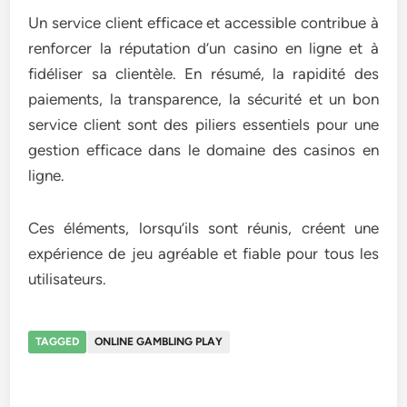
Un service client efficace et accessible contribue à
renforcer la réputation d’un casino en ligne et à
fidéliser sa clientèle. En résumé, la rapidité des
paiements, la transparence, la sécurité et un bon
service client sont des piliers essentiels pour une
gestion efficace dans le domaine des casinos en
ligne.
Ces éléments, lorsqu’ils sont réunis, créent une
expérience de jeu agréable et fiable pour tous les
utilisateurs.
TAGGED
ONLINE GAMBLING PLAY