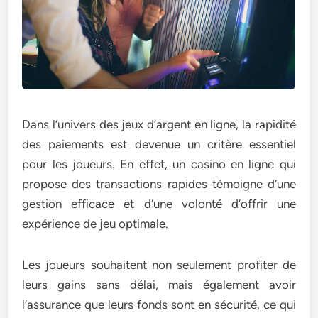
Dans l’univers des jeux d’argent en ligne, la rapidité
des paiements est devenue un critère essentiel
pour les joueurs. En effet, un casino en ligne qui
propose des transactions rapides témoigne d’une
gestion efficace et d’une volonté d’offrir une
expérience de jeu optimale.
Les joueurs souhaitent non seulement profiter de
leurs gains sans délai, mais également avoir
l’assurance que leurs fonds sont en sécurité, ce qui