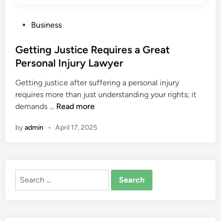
P
Business
o
s
Getting Justice Requires a Great
t
Personal Injury Lawyer
e
Getting justice after suffering a personal injury
d
requires more than just understanding your rights; it
i
G
demands …
Read more
n
e
by
admin
•
April 17, 2025
t
t
i
n
Search
g
for:
J
u
s