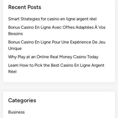
t
Recent Posts
i
c
Smart Strategies for casino en ligne argent réel
e
R
Bonus Casino En Ligne Avec Offres Adaptées À Vos
e
Besoins
q
Bonus Casino En Ligne Pour Une Expérience De Jeu
u
Unique
i
Why Play at an Online Real Money Casino Today
r
e
Learn How to Pick the Best Casino En Ligne Argent
s
Réel
a
G
r
e
Categories
a
t
Business
P