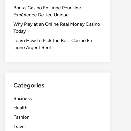
Bonus Casino En Ligne Pour Une
Expérience De Jeu Unique
Why Play at an Online Real Money Casino
Today
Learn How to Pick the Best Casino En
Ligne Argent Réel
Categories
Business
Health
Fashion
Travel