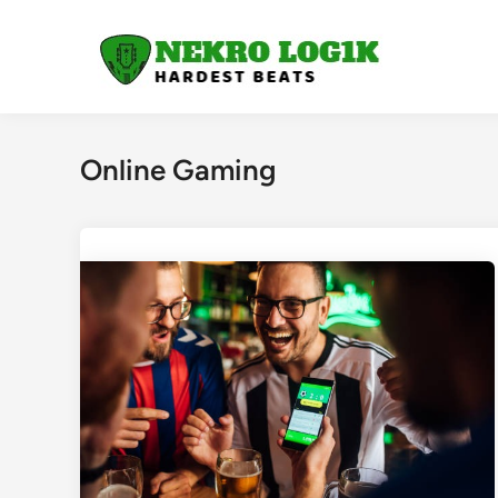
Skip
to
content
Online Gaming