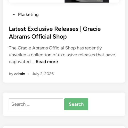
P
Marketing
o
s
Latest Exclusive Releases | Gracie
t
Abrams Official Shop
e
The Gracie Abrams Official Shop has recently
d
unveiled a collection of exclusive releases that have
i
L
captivated …
Read more
n
a
by
admin
•
July 2, 2026
t
e
s
t
Search
E
for:
x
c
l