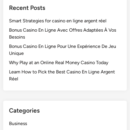
A
Recent Posts
M
S
Smart Strategies for casino en ligne argent réel
S
i
Bonus Casino En Ligne Avec Offres Adaptées À Vos
t
Besoins
e
Bonus Casino En Ligne Pour Une Expérience De Jeu
s
Unique
W
Why Play at an Online Real Money Casino Today
i
t
Learn How to Pick the Best Casino En Ligne Argent
h
Réel
F
l
e
x
Categories
i
b
Business
l