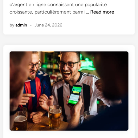
d’argent en ligne connaissent une popularité
i
r
D
croissante, particulièrement parmi …
Read more
n
e
i
s
by
admin
•
June 24, 2026
s
à
c
d
o
é
v
c
e
o
r
u
T
v
r
r
u
i
s
r
t
c
e
e
d
t
c
t
a
e
s