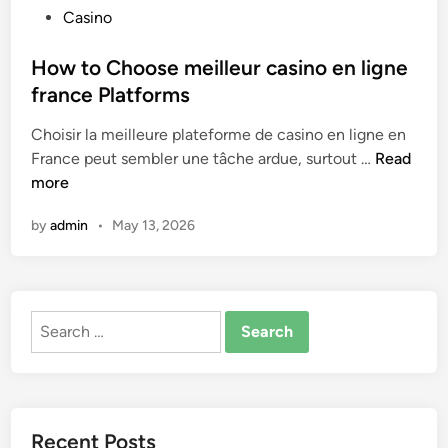
a
P
Casino
i
n
o
n
n
s
How to Choose meilleur casino en ligne
o
é
t
france Platforms
e
e
e
n
Choisir la meilleure plateforme de casino en ligne en
d
l
H
France peut sembler une tâche ardue, surtout …
Read
i
i
o
more
n
g
w
n
by
admin
•
May 13, 2026
t
e
o
f
C
r
h
a
Search
o
n
for:
o
c
s
a
e
i
m
s
Recent Posts
e