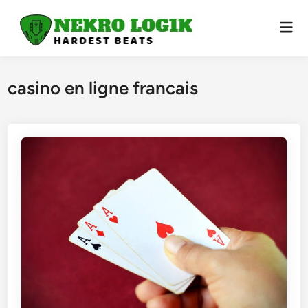
Skip
to
Mai
Men
content
casino en ligne francais