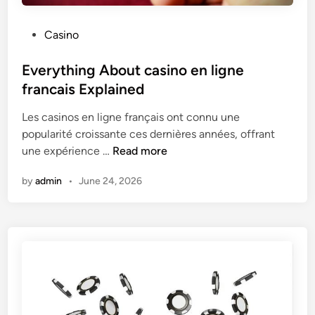
P
Casino
o
s
Everything About casino en ligne
t
francais Explained
e
Les casinos en ligne français ont connu une
d
popularité croissante ces dernières années, offrant
i
E
une expérience …
Read more
n
v
by
admin
•
June 24, 2026
e
r
y
t
h
i
n
g