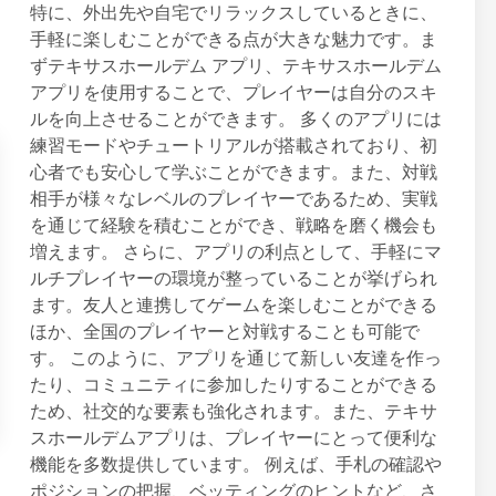
特に、外出先や自宅でリラックスしているときに、
手軽に楽しむことができる点が大きな魅力です。ま
ずテキサスホールデム アプリ、テキサスホールデム
アプリを使用することで、プレイヤーは自分のスキ
ルを向上させることができます。 多くのアプリには
練習モードやチュートリアルが搭載されており、初
心者でも安心して学ぶことができます。また、対戦
相手が様々なレベルのプレイヤーであるため、実戦
を通じて経験を積むことができ、戦略を磨く機会も
増えます。 さらに、アプリの利点として、手軽にマ
ルチプレイヤーの環境が整っていることが挙げられ
ます。友人と連携してゲームを楽しむことができる
ほか、全国のプレイヤーと対戦することも可能で
す。 このように、アプリを通じて新しい友達を作っ
たり、コミュニティに参加したりすることができる
ため、社交的な要素も強化されます。また、テキサ
スホールデムアプリは、プレイヤーにとって便利な
機能を多数提供しています。 例えば、手札の確認や
ポジションの把握、ベッティングのヒントなど、さ