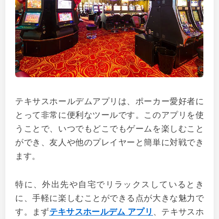
テキサスホールデムアプリは、ポーカー愛好者に
とって非常に便利なツールです。このアプリを使
うことで、いつでもどこでもゲームを楽しむこと
ができ、友人や他のプレイヤーと簡単に対戦でき
ます。
特に、外出先や自宅でリラックスしているとき
に、手軽に楽しむことができる点が大きな魅力で
す。まず
テキサスホールデム アプリ
、テキサスホ