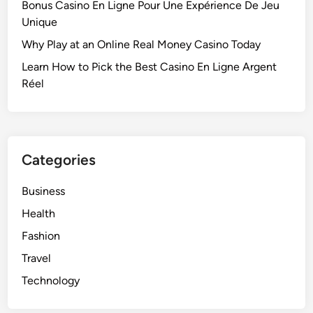
Bonus Casino En Ligne Pour Une Expérience De Jeu
Unique
Why Play at an Online Real Money Casino Today
Learn How to Pick the Best Casino En Ligne Argent
Réel
Categories
Business
Health
Fashion
Travel
Technology